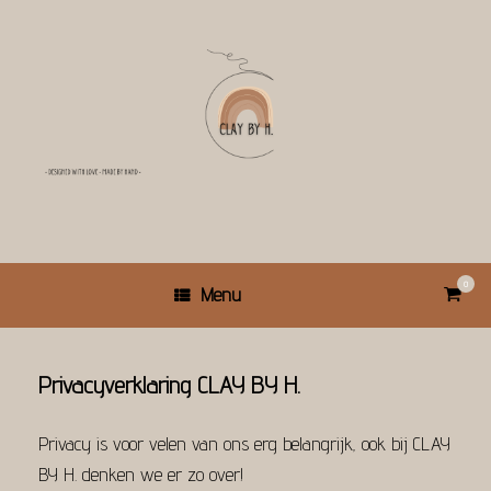
Ga
naar
de
inhoud
0
Bekijk
Menu
winkel
Privacyverklaring CLAY BY H.
Privacy is voor velen van ons erg belangrijk, ook bij CLAY
BY H. denken we er zo over!