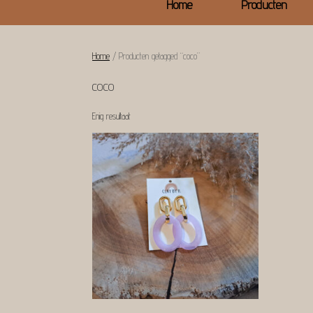
Home
Producten
Home
/ Producten getagged “coco”
coco
Enig resultaat