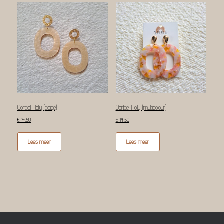
nieuwste
Oorbel Holly (beige)
Oorbel Holly (multicolour)
€
14,50
€
14,50
Lees meer
Lees meer