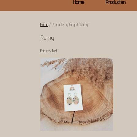
Home
Producten
Home
/ Producten getagged “Romy”
Romy
Enig resultaat