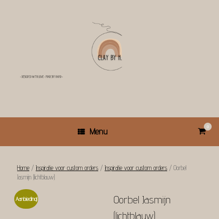
Ga
naar
de
inhoud
0
Bekijk
Menu
winkel
Home
/
Inspiratie voor custom orders
/
Inspiratie voor custom orders
/ Oorbel
Jasmijn (lichtblauw)
Oorbel Jasmijn
Aanbieding!
(lichtblauw)