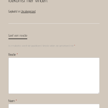
toekomst hier vinden.
Geplaatst in
Uncategorized
.
Geef een reactie
Je e-mailadres wordt niet gepubliceerd.
Vereiste velden zijn gemarkeerd met
*
Reactie
*
Naam
*