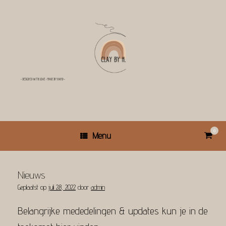
Ga
naar
de
inhoud
0
Bekijk
Menu
winkel
Nieuws
Geplaatst op
juli 28, 2022
door
admin
Belangrijke mededelingen & updates kun je in de